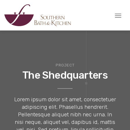
Toggl
naviga
PROJECT
The Shedquarters
Lorem ipsum dolor sit amet, consectetuer
adipiscing elit. Phasellus hendrerit.
Pellentesque aliquet nibh nec urna. In
nisi neque, aliquet vel, dapibus id, mattis
vel, nisi. Sed pretium, ligula sollicitudin